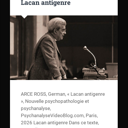
Lacan antigenre
ARCE ROSS, German, « Lacan antigenre
», Nouvelle psychopathologie et
psychanalyse,
PsychanalyseVideoBlog.com, Paris,
2026 Lacan antigenre Dans ce texte,