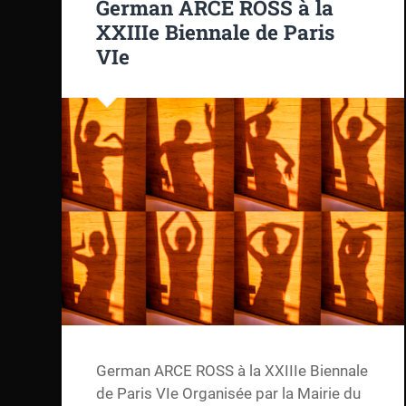
German ARCE ROSS à la
XXIIIe Biennale de Paris
VIe
German ARCE ROSS à la XXIIIe Biennale
de Paris VIe Organisée par la Mairie du