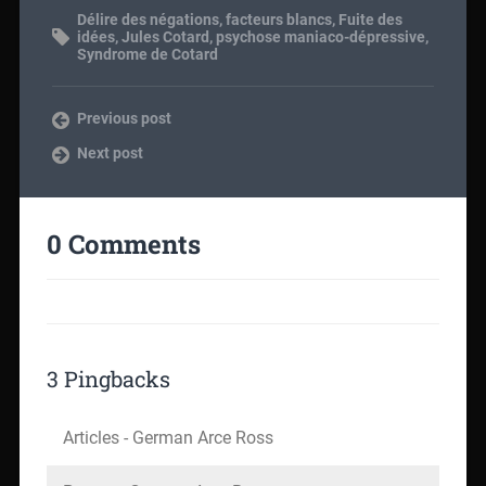
Délire des négations
,
facteurs blancs
,
Fuite des
idées
,
Jules Cotard
,
psychose maniaco-dépressive
,
Syndrome de Cotard
Previous post
Next post
0 Comments
3 Pingbacks
Articles - German Arce Ross