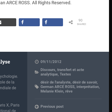
an ARCE ROSS. All Rights Reserved.
90
SHARES
lyse
09/11/2012
Discours, transfert et acte
analytique
,
Textes
ychologie.
ole de la
désir de l'analyste
,
désir de savoir
,
German ARCE ROSS
,
interprétation
,
ndiale de
Melanie Klein
,
rêve
ris X, Paris
Previous post
ational de