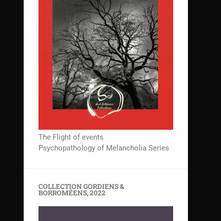
The Flight of events
Psychopathology of Melancholia Series
COLLECTION GORDIENS &
BORROMÉENS, 2022