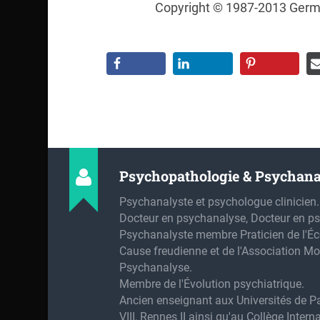
Copyright © 1987-2013 Germ
Psychopathologie & Psychana
Psychanalyste et psychologue clinicien.
Docteur en psychanalyse, Docteur en ps
Psychanalyste membre Praticien de l'Éc
Cause freudienne et de l'Association Mo
Psychanalyse.
Membre de l'Évolution psychiatrique.
Ancien enseignant aux Universités de Pa
VIII, Rennes II ainsi qu'au Collège Intern