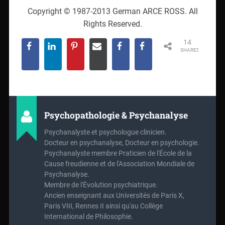
Copyright © 1987-2013 German ARCE ROSS. All
Rights Reserved.
14
SHARES
Psychopathologie & Psychanalyse
Psychanalyste et psychologue clinicien.
Docteur en psychanalyse, Docteur en psychologie.
Psychanalyste membre Praticien de l'École de la
Cause freudienne et de l'Association Mondiale de
Psychanalyse.
Membre de l'Évolution psychiatrique.
Ancien enseignant aux Universités de Paris X,
Paris VIII, Rennes II ainsi qu'au Collège
International de Philosophie.