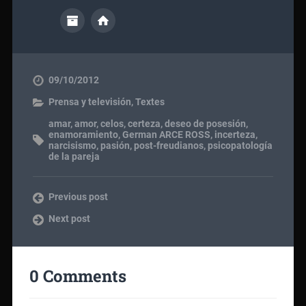
09/10/2012
Prensa y televisión
,
Textes
amar
,
amor
,
celos
,
certeza
,
deseo de posesión
,
enamoramiento
,
German ARCE ROSS
,
incerteza
,
narcisismo
,
pasión
,
post-freudianos
,
psicopatología
de la pareja
Previous post
Next post
0 Comments