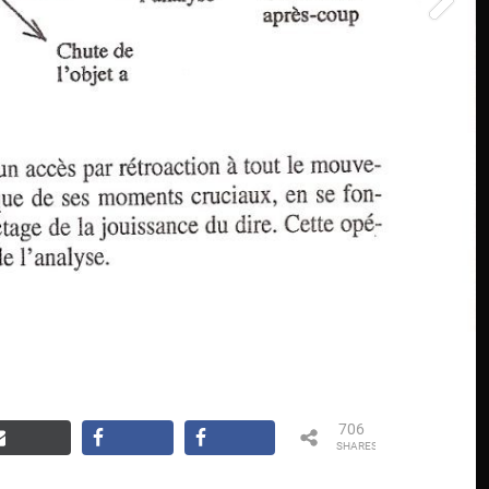
706
SHARES