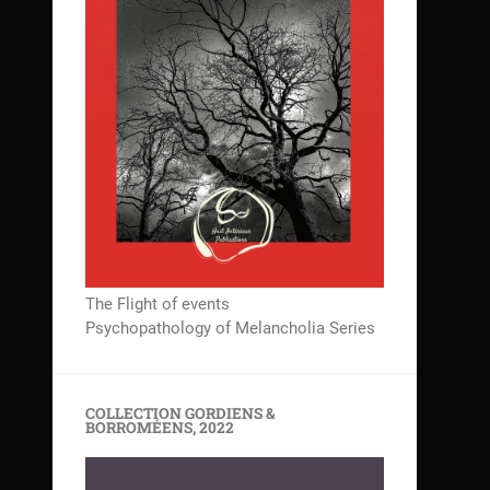
The Flight of events
Psychopathology of Melancholia Series
COLLECTION GORDIENS &
BORROMÉENS, 2022