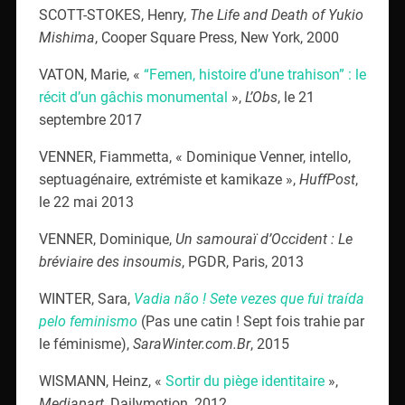
SCOTT-STOKES, Henry,
The Life and Death of Yukio
Mishima
, Cooper Square Press, New York, 2000
VATON, Marie, «
“Femen, histoire d’une trahison” : le
récit d’un gâchis monumental
»,
L’Obs
, le 21
septembre 2017
VENNER, Fiammetta, « Dominique Venner, intello,
septuagénaire, extrémiste et kamikaze »,
HuffPost
,
le 22 mai 2013
VENNER, Dominique,
Un samouraï d’Occident : Le
bréviaire des insoumis
, PGDR, Paris, 2013
WINTER, Sara,
Vadia não ! Sete vezes que fui traída
pelo feminismo
(Pas une catin ! Sept fois trahie par
le féminisme),
SaraWinter.com.Br
, 2015
WISMANN, Heinz, «
Sortir du piège identitaire
»,
Mediapart
, Dailymotion, 2012