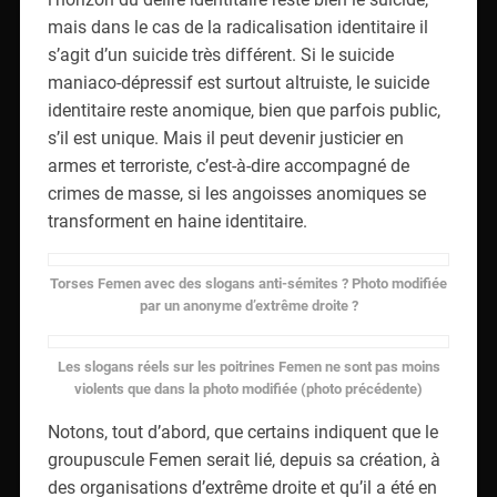
mais dans le cas de la radicalisation identitaire il
s’agit d’un suicide très différent. Si le suicide
maniaco-dépressif est surtout altruiste, le suicide
identitaire reste anomique, bien que parfois public,
s’il est unique. Mais il peut devenir justicier en
armes et terroriste, c’est-à-dire accompagné de
crimes de masse, si les angoisses anomiques se
transforment en haine identitaire.
Torses Femen avec des slogans anti-sémites ? Photo modifiée
par un anonyme d’extrême droite ?
Les slogans réels sur les poitrines Femen ne sont pas moins
violents que dans la photo modifiée (photo précédente)
Notons, tout d’abord, que certains indiquent que le
groupuscule Femen serait lié, depuis sa création, à
des organisations d’extrême droite et qu’il a été en