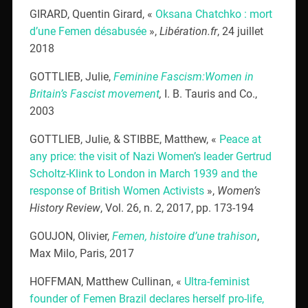
GIRARD, Quentin Girard, «
Oksana Chatchko : mort
d’une Femen désabusée
»,
Libération.fr
, 24 juillet
2018
GOTTLIEB, Julie,
Feminine Fascism:Women in
Britain’s Fascist movement
,
I. B. Tauris and Co.,
2003
GOTTLIEB, Julie, & STIBBE, Matthew, «
Peace at
any price: the visit of Nazi Women’s leader Gertrud
Scholtz-Klink to London in March 1939 and the
response of British Women Activists
»,
Women’s
History Review
, Vol. 26, n. 2, 2017, pp. 173-194
GOUJON, Olivier,
Femen, histoire d’une trahison
,
Max Milo, Paris, 2017
HOFFMAN, Matthew Cullinan, «
Ultra-feminist
founder of Femen Brazil declares herself pro-life,