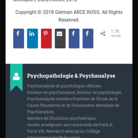
Copyright © 2018 German ARCE ROSS. All Rights
Reserved.
1.5k
SHARE
Psychopathologie & Psychanalyse
Psychanalyste et psychologue clinicien.
Docteur en psychanalyse, Docteur en psychologie.
Psychanalyste membre Praticien de l'École de la
Cause freudienne et de l'Association Mondiale de
Psychanalyse.
Membre de l'Évolution psychiatrique.
Ancien enseignant aux Universités de Paris X,
Paris VIII, Rennes II ainsi qu'au Collège
International de Philosophie.