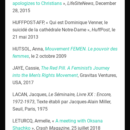
apologizes to Christians
»,
LifeSiteNews
, December
28, 2015
HUFFPOST-AFP, « Qui est Dominique Venner, le
suicidé de la cathédrale Notre-Dame »,
HuffPost
, le
21 mai 2013
HUTSOL, Anna,
Mouvement FEMEN. Le pouvoir des
femmes
, le 2 octobre 2009
JAYE, Cassie,
The Red Pill. A Feminist’s Journey
into the Men’s Rights Movement
, Gravitas Ventures,
USA, 2017
LACAN, Jacques,
Le Séminaire, Livre XX : Encore,
1972-1973
, Texte établi par Jacques-Alain Miller,
Seuil, Paris, 1975
LETURCQ, Armelle, «
A meeting with Oksana
Shachko
»,
Crash Magazine
, 25 juillet 2018